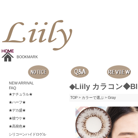
Liilyお手頃価格のカラコンショップ、鮮やかなコスプレレンズ、
目に優しいシリコンハイドロゲルレンズ、全商品無料発送, 度ありレンズ、FDAの承認を受けた信じられる製品です。
BOOKMARK
NEW ARRIVAL
◆Liily カラコン◆Bl
FAQ
★ナチュラル★
TOP
>
カラーで選ぶ
>
Gray
★ハーフ★
★デカ盛★
★彼ウケ★
★高発色★
シリコーンハイドロゲル