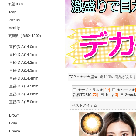
乱視TORIC
1day
2weeks
Monthly
高度数（-8.50~-12.00）
直径(DIA)14.0mm
直径(DIA)14.1mm
直径(DIA)14.2mm
直径(DIA)14.3mm
TOP
>
★デカ盛★
総44個の商品があり
直径(DIA)14.4mm
直径(DIA)14.5mm
[49]
★ナチュラル★
★ハーフ★
直径(DIA)14.8mm
[23]
[0]
乱視TORIC
1day
2week
直径(DIA)15.0mm
ベストアイテム
Brown
Gray
Choco