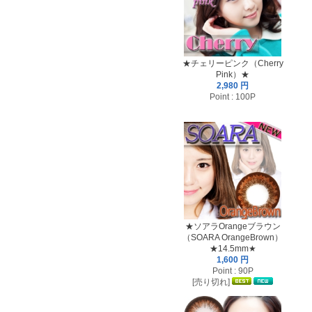
★チェリーピンク（Cherry
Pink）★
2,980 円
Point : 100P
★ソアラOrangeブラウン
（SOARA OrangeBrown）
★14.5mm★
1,600 円
Point : 90P
[売り切れ]