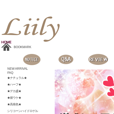
Liilyお手頃価格のカラコンショップ、鮮やかなコスプレレンズ、
目に優しいシリコンハイドロゲルレンズ、全商品無料発送, 度ありレンズ、FDAの承認を受けた信じられる製品です。
BOOKMARK
NEW ARRIVAL
FAQ
★ナチュラル★
★ハーフ★
★デカ盛★
★彼ウケ★
★高発色★
シリコーンハイドロゲル