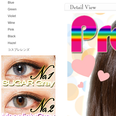
Blue
Green
Violet
Wine
Pink
Black
Hazel
コスプレレンズ