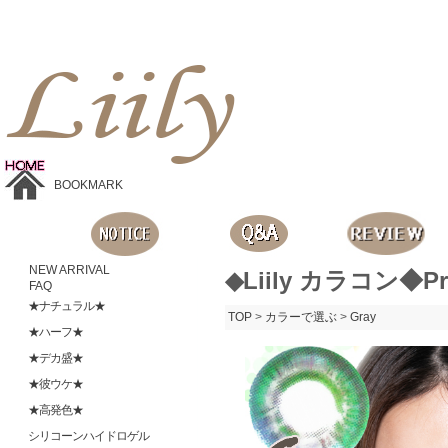
Liilyお手頃価格のカラコンショップ、鮮やかなコスプレレンズ、
目に優しいシリコンハイドロゲルレンズ、全商品無料発送, 度ありレンズ、FDAの承認を受けた信じられる製品です。
BOOKMARK
NEW ARRIVAL
◆Liily カラコン◆Pr
FAQ
★ナチュラル★
TOP
>
カラーで選ぶ
>
Gray
★ハーフ★
★デカ盛★
★彼ウケ★
★高発色★
シリコーンハイドロゲル