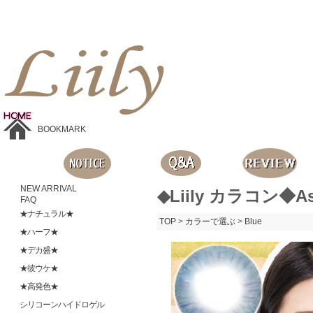
Liilyお手頃価格のカラコンショップ、鮮やかなコスプレレンズ、
目に優しいシリコンハイドロゲルレンズ、全商品無料発送, 度ありレンズ、FDAの承認を受けた信じられる製品です。
BOOKMARK
NEW ARRIVAL
◆Liily カラコン◆As
FAQ
★ナチュラル★
TOP
>
カラーで選ぶ
>
Blue
★ハーフ★
★デカ盛★
★彼ウケ★
★高発色★
シリコーンハイドロゲル