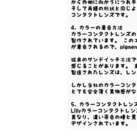
【
内容
】
レンズ
2
枚
/