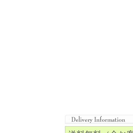
【
商品名
】 Princess
【
使用期限
】
開封後
1
【ＢＣベ
ー
スカ
ー
ブ
【
直
径
(DIA)
】
15mm
レンズはおわん
状
に
おわん
形
状
を
保
った
【
含水率
】
38%
【
生産
国
】
:
韓
国
【
原料
】】
:
ポリ
HE
【
製法
】
サンドイッ
※
個人輸入商品
とな