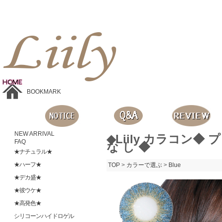
Liilyお手頃価格のカラコンショップ、鮮やかなコスプレレンズ、
目に優しいシリコンハイドロゲルレンズ、全商品無料発送, 度ありレンズ、FDAの承認を受けた信じられる製品です。
BOOKMARK
NEW ARRIVAL
◆Liily カラコン◆ 
FAQ
な し ◆
★ナチュラル★
★ハーフ★
TOP
>
カラーで選ぶ
>
Blue
★デカ盛★
★彼ウケ★
★高発色★
シリコーンハイドロゲル