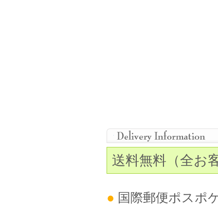
【
含水率
】
38%
【
生産
国
】
:
韓
国
【
原料
】】
:
ポリ
HE
【
製法
】
サンドイッ
※
個人輸入商品
となり
送料無料（全お
●
国際郵便ポスポ