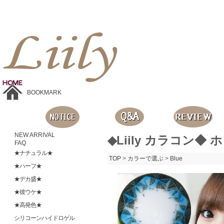
Liilyお手頃価格のカラコンショップ、鮮やかなコスプレレンズ、
目に優しいシリコンハイドロゲルレンズ、全商品無料発送, 度ありレンズ、FDAの承認を受けた信じられる製品です。
BOOKMARK
NEW ARRIVAL
◆Liily カラコン◆ 
FAQ
★ナチュラル★
TOP
>
カラーで選ぶ
>
Blue
★ハーフ★
★デカ盛★
★彼ウケ★
★高発色★
シリコーンハイドロゲル