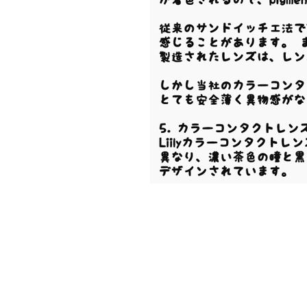
【
内容
】
レンズ
2
枚
/
【
商品名
】 Holic B
【
使用期限
】
開封後
1
【ＢＣベ
ー
スカ
ー
ブ
【
直
径
(DIA)
】
14mm
レンズはおわん
状
に
おわん
形
状
を
保
った