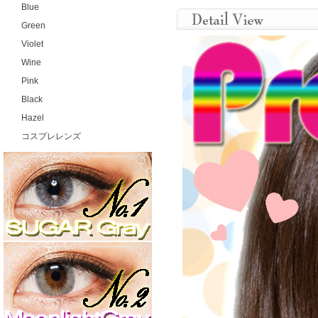
Blue
Green
Violet
Wine
Pink
Black
Hazel
コスプレレンズ