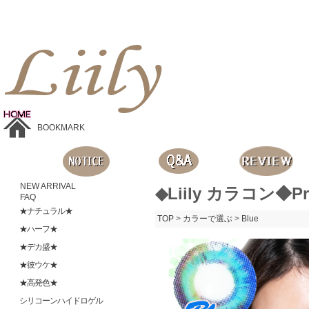
Liilyお手頃価格のカラコンショップ、鮮やかなコスプレレンズ、
目に優しいシリコンハイドロゲルレンズ、全商品無料発送, 度ありレンズ、FDAの承認を受けた信じられる製品です。
BOOKMARK
NEW ARRIVAL
◆Liily カラコン◆Pr
FAQ
★ナチュラル★
TOP
>
カラーで選ぶ
>
Blue
★ハーフ★
★デカ盛★
★彼ウケ★
★高発色★
シリコーンハイドロゲル