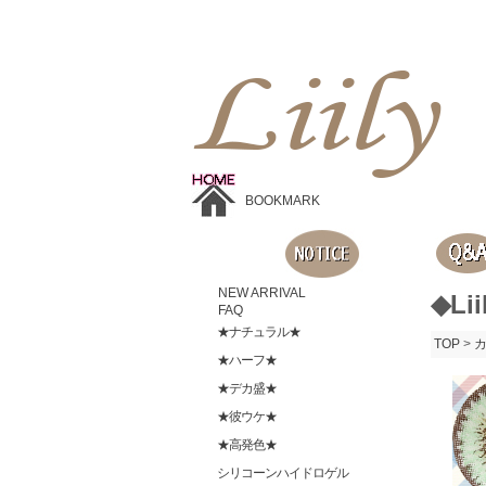
Liilyお手頃価格のカラコンショップ、鮮やかなコスプレレンズ、
目に優しいシリコンハイドロゲルレンズ、全商品無料発送, 度ありレンズ、FDAの承認を受けた信じられる製品です。
BOOKMARK
NEW ARRIVAL
◆Li
FAQ
★ナチュラル★
TOP
>
★ハーフ★
★デカ盛★
★彼ウケ★
★高発色★
シリコーンハイドロゲル