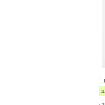
送
●
国