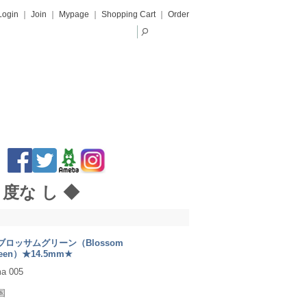
Login
｜
Join
｜
Mypage
｜
Shopping Cart
｜
Order
· 度な し ◆
ブロッサムグリーン（Blossom
een）★14.5mm★
a 005
国