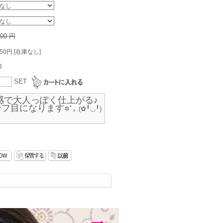
600 円
350円 [在庫なし]
0
SET
感で大人っぽく仕上がる♪
ーフ目になります
✲ﾟ｡.(✿╹◡╹)