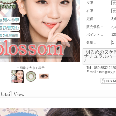
左眼 ::
右眼 ::
定価 ::
3,
販売価格 ::
2,
ポイント ::
12
数量 ::
明るめのヌケ
ナチュラルハ
ﾉ
Tel : 050-5532-2420
+ 画像を大きく表示
E-mail :
info@liily.jp