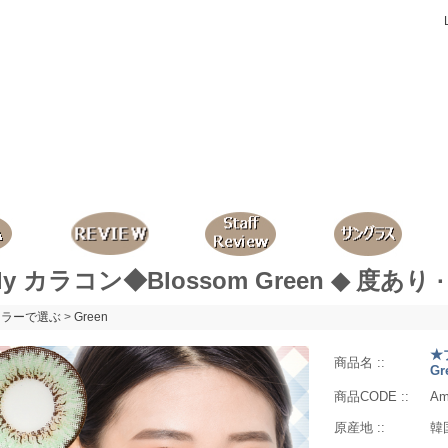
ily カラコン◆Blossom Green ◆ 度あり 
カラーで選ぶ
>
Green
★
商品名 ::
Gr
商品CODE ::
Am
原産地 ::
韓