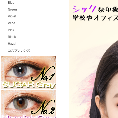
Blue
Green
Violet
Wine
Pink
Black
Hazel
コスプレレンズ