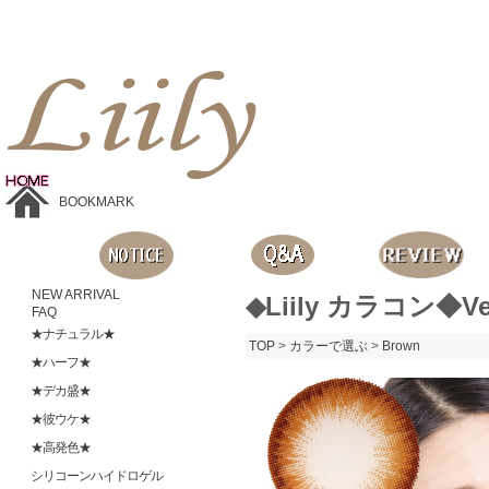
Liilyお手頃価格のカラコンショップ、鮮やかなコスプレレンズ、
目に優しいシリコンハイドロゲルレンズ、全商品無料発送, 度ありレンズ、FDAの承認を受けた信じられる製品です。
BOOKMARK
NEW ARRIVAL
◆Liily カラコン◆Ve
FAQ
★ナチュラル★
TOP
>
カラーで選ぶ
>
Brown
★ハーフ★
★デカ盛★
★彼ウケ★
★高発色★
シリコーンハイドロゲル