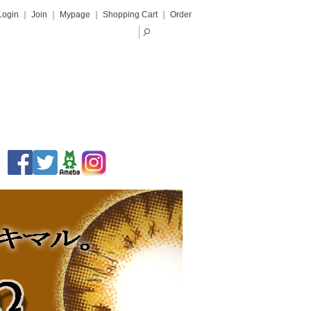
Login
｜
Join
｜
Mypage
｜
Shopping Cart
｜
Order