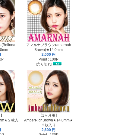
ellona
アマルナブラウン(amarnah
.0mm
Brown)★14.0mm
円
2,000 円
10P
Point : 100P
[売り切れ]
用】
【1ヶ月用】
.0mm★２枚入
AmberRichBrown★14.0mm★
２枚入り
円
2,600 円
30P
Point : 130P