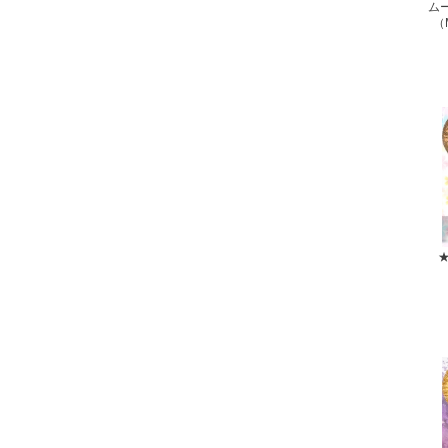
ム
（M
★