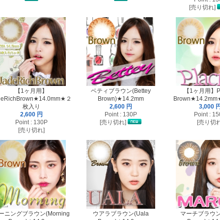
[売り切れ]
【1ヶ月用】
ベティブラウン(Bettey
【1ヶ月用】Pl
deRichBrown★14.0mm★２
Brown)★14.2mm
Brown★14.2
枚入り
2,600 円
3,000 
2,600 円
Point : 130P
Point : 1
Point : 130P
[売り切れ]
[売り切れ
[売り切れ]
ーニングブラウン(Morning
ウアラブラウン(Uala
マーチブラウン(