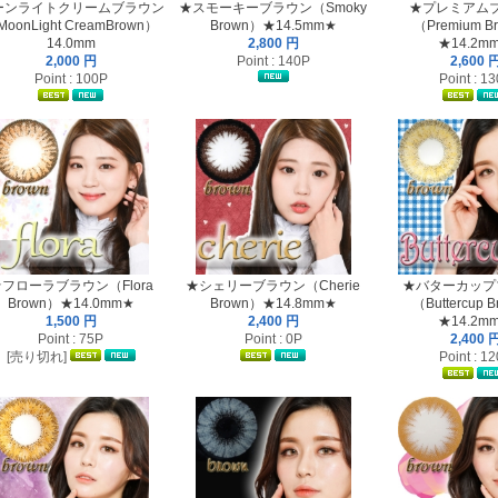
ーンライトクリームブラウン
★スモーキーブラウン（Smoky
★プレミアム
oonLight CreamBrown）
Brown）★14.5mm★
（Premium B
14.0mm
2,800 円
★14.2m
2,000 円
Point : 140P
2,600 
Point : 100P
Point : 1
フローラブラウン（Flora
★シェリーブラウン（Cherie
★バターカップ
Brown）★14.0mm★
Brown）★14.8mm★
（Buttercup 
1,500 円
2,400 円
★14.2m
Point : 75P
Point : 0P
2,400 
[売り切れ]
Point : 1