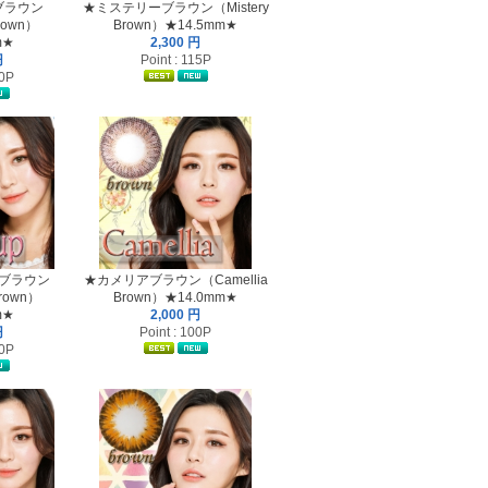
ブラウン
★ミステリーブラウン（Mistery
rown）
Brown）★14.5mm★
m★
2,300 円
円
Point : 115P
30P
ブラウン
★カメリアブラウン（Camellia
Brown）
Brown）★14.0mm★
m★
2,000 円
円
Point : 100P
20P