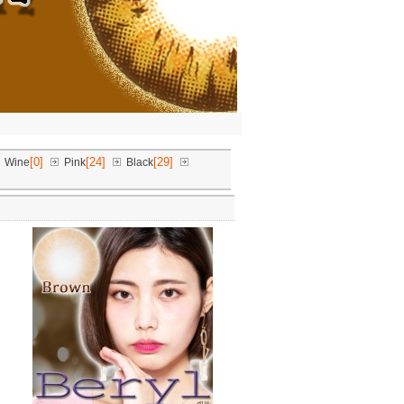
[0]
[24]
[29]
Wine
Pink
Black