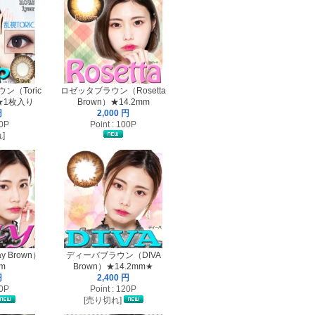
（Toric
ロゼッタブラウン（Rosetta
）★1枚入り
Brown）★14.2mm
円
2,000 円
00P
Point : 100P
]
 Brown）
ディーバブラウン（DIVA
m
Brown）★14.2mm★
円
2,400 円
20P
Point : 120P
[売り切れ]