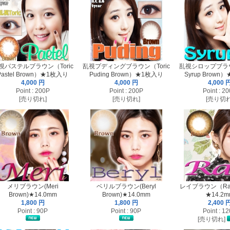
視パステルブラウン（Toric
乱視プディングブラウン（Toric
乱視シロップブラウン
Pastel Brown）★1枚入り
Puding Brown）★1枚入り
Syrup Brown
4,000 円
4,000 円
4,000 
Point : 200P
Point : 200P
Point : 2
[売り切れ]
[売り切れ]
[売り切れ
メリブラウン(Meri
ベリルブラウン(Beryl
レイブラウン（Ray
Brown)★14.0mm
Brown)★14.0mm
★14.2m
1,800 円
1,800 円
2,400 
Point : 90P
Point : 90P
Point : 1
[売り切れ]