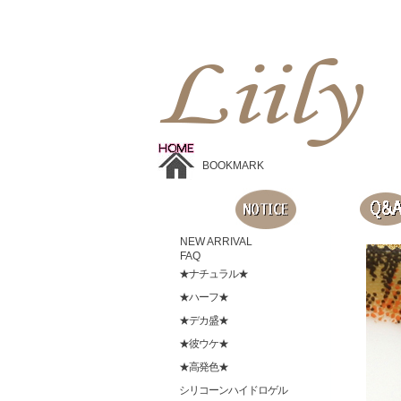
Liilyお手頃価格のカラコンショップ、鮮やかなコスプレレンズ、
目に優しいシリコンハイドロゲルレンズ、全商品無料発送, 度ありレンズ、FDAの承認を受けた信じられる製品です。
BOOKMARK
NEW ARRIVAL
FAQ
★ナチュラル★
★ハーフ★
★デカ盛★
★彼ウケ★
★高発色★
シリコーンハイドロゲル