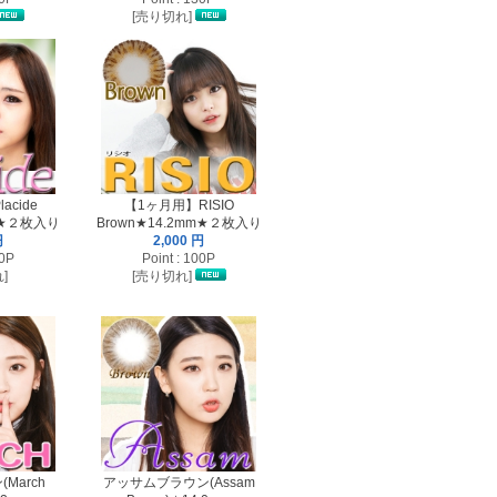
[売り切れ]
acide
【1ヶ月用】RISIO
mm★２枚入り
Brown★14.2mm★２枚入り
円
2,000 円
50P
Point : 100P
]
[売り切れ]
March
アッサムブラウン(Assam