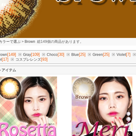
カラーで選ぶ
>
Brown
総149個の商品があります。
[149]
[109]
[30]
[25]
[25]
[7]
rown
Gray
Choco
Blue
Green
Violet
[17]
[93]
l
コスプレレンズ
トアイテム