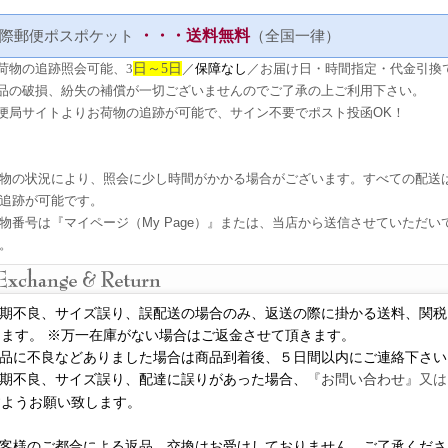
・・・送料無料
際郵便ポスポケット
（全国一律）
荷物の追跡照会可能
、3
日～5日
／
保障なし
／お届け日・時間指定・代金引換
品の破損、紛失の補償が一切ございませんのでご了承の上ご利用下さい。
便局サイトよりお荷物の追跡が可能で、サイン不要でポスト投函OK！
物の状況により、照会に少し時間がかかる場合がございます。すべての配送
追跡が可能です。
物番号は『マイページ（My Page）』または、当店から送信させていただ
。
期不良、サイズ誤り、誤配送の場合のみ、返送の際に掛かる送料、関税
ます。 ※万一在庫がない場合はご返金させて頂きます。
品に不良などありました場合は商品到着後、５日間以内にご連絡下さい
期不良、サイズ誤り、配達に誤りがあった場合、
『お問い合わせ』
又は
すようお願い致します
。
客様のご都合による返品、交換はお受けしておりません。ご了承くださ