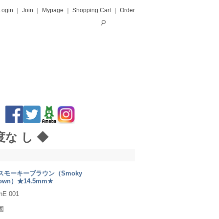
Login
｜
Join
｜
Mypage
｜
Shopping Cart
｜
Order
 度な し ◆
スモーキーブラウン（Smoky
rown）★14.5mm★
nE 001
国