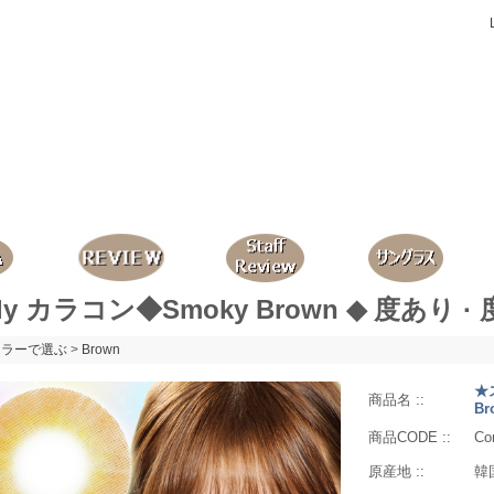
ily カラコン◆Smoky Brown ◆ 度あり ·
カラーで選ぶ
>
Brown
★
商品名 ::
B
商品CODE ::
Co
原産地 ::
韓