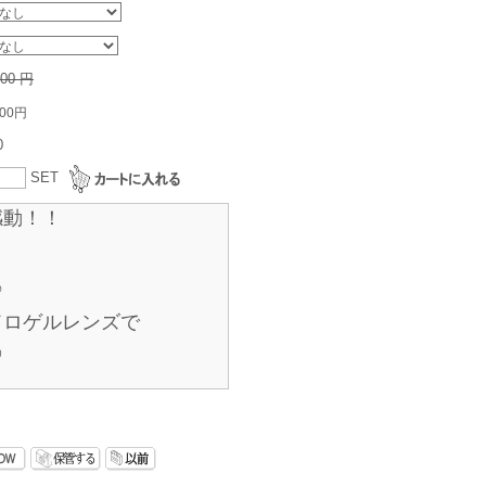
800 円
800円
0
SET
感動！！
♪
ドロゲルレンズで
♡