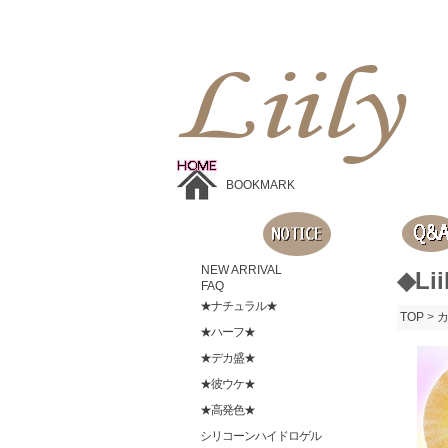
Liilyお手頃価格のカラコンショップ、鮮やかなコスプレレンズ、
目に優しいシリコンハイドロゲルレンズ、全商品無料発送, 度ありレンズ、FDAの承認を受けた信じられる製品です。
BOOKMARK
NEW ARRIVAL
◆Li
FAQ
★ナチュラル★
TOP
>
★ハーフ★
★デカ盛★
★彼ウケ★
★高発色★
シリコーンハイドロゲル