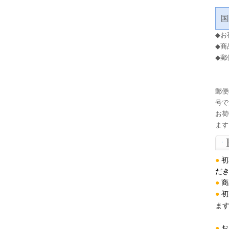
国
◆
お
◆
商
◆郵
郵便
号で
お荷
ます
●
初
だき
●
商
●
初
ま
●
お