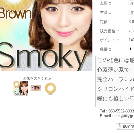
左眼 ::
右眼 ::
定価 ::
3,
販売価格 ::
2,
ポイント ::
14
数量 ::
この発色には
色素薄い系で
+ 画像を大きく表示
完全ハーフに♪
シリコンハイ
瞳にも優しい
Tel : 050-5532-3033
E-mail :
info@liily.jp